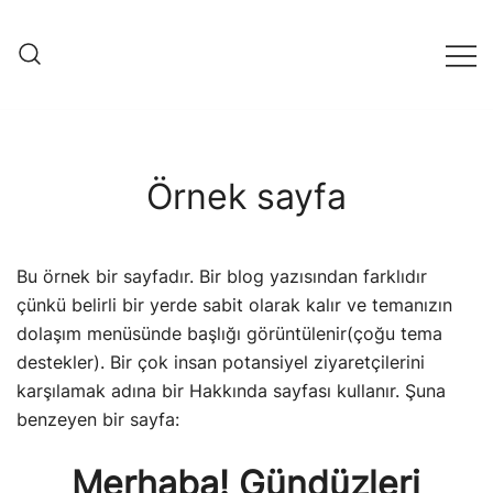
Skip
to
Atlas Optik Kemer
content
Optical Store
Örnek sayfa
Bu örnek bir sayfadır. Bir blog yazısından farklıdır
çünkü belirli bir yerde sabit olarak kalır ve temanızın
dolaşım menüsünde başlığı görüntülenir(çoğu tema
destekler). Bir çok insan potansiyel ziyaretçilerini
karşılamak adına bir Hakkında sayfası kullanır. Şuna
benzeyen bir sayfa:
Merhaba! Gündüzleri